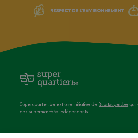
Respect de l’environnement
Superquartier.be est une initiative de
Buurtsuper.be
qui 
des supermarchés indépendants.