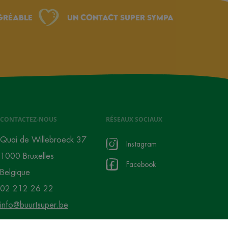
gréable
Un Contact Super Sympa
CONTACTEZ-NOUS
RÉSEAUX SOCIAUX
Quai de Willebroeck 37
Instagram
1000 Bruxelles
Facebook
Belgique
02 212 26 22
info@buurtsuper.be