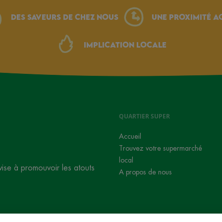
Des saveurs de chez nous
une proximité a
Implication locale
QUARTIER SUPER
Accueil
Trouvez votre supermarché
local
vise à promouvoir les atouts
A propos de nous