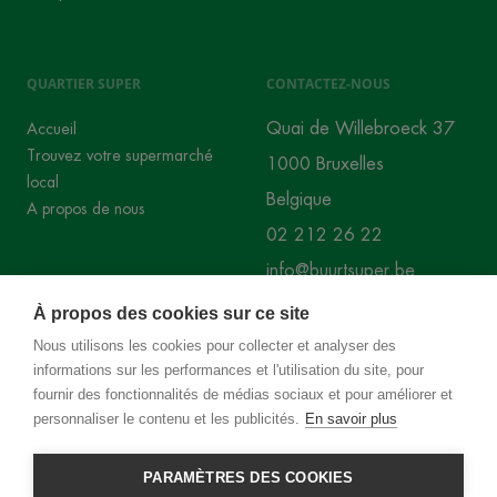
QUARTIER SUPER
CONTACTEZ-NOUS
Quai de Willebroeck 37
Accueil
Trouvez votre supermarché
1000 Bruxelles
local
Belgique
A propos de nous
02 212 26 22
info@buurtsuper.be
À propos des cookies sur ce site
RÉSEAUX SOCIAUX
Nous utilisons les cookies pour collecter et analyser des
informations sur les performances et l'utilisation du site, pour
Instagram
Facebook
fournir des fonctionnalités de médias sociaux et pour améliorer et
personnaliser le contenu et les publicités.
En savoir plus
PARAMÈTRES DES COOKIES