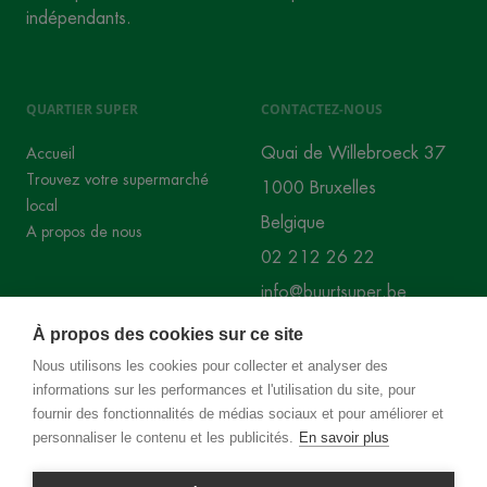
indépendants.
QUARTIER SUPER
CONTACTEZ-NOUS
Quai de Willebroeck 37
Accueil
Trouvez votre supermarché
1000 Bruxelles
local
Belgique
A propos de nous
02 212 26 22
info@buurtsuper.be
À propos des cookies sur ce site
RÉSEAUX SOCIAUX
Nous utilisons les cookies pour collecter et analyser des
informations sur les performances et l'utilisation du site, pour
Instagram
Facebook
fournir des fonctionnalités de médias sociaux et pour améliorer et
personnaliser le contenu et les publicités.
En savoir plus