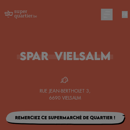
FR
Open main m
Spar
Vielsalm
RUE JEAN-BERTHOLET 3
,
6690
VIELSALM
Remerciez ce supermarché de quartier !