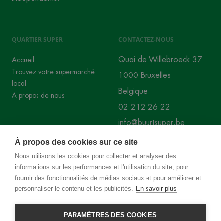
QUARTIER SUPER
CONTACTEZ-NOUS
Quai de Willebroeck 37
Accueil
Trouvez votre supermarché
1000 Bruxelles
local
Belgique
A propos de nous
02 212 26 22
info@buurtsuper.be
À propos des cookies sur ce site
RÉSEAUX SOCIAUX
Nous utilisons les cookies pour collecter et analyser des
informations sur les performances et l'utilisation du site, pour
Instagram
Facebook
fournir des fonctionnalités de médias sociaux et pour améliorer et
personnaliser le contenu et les publicités.
En savoir plus
PARAMÈTRES DES COOKIES