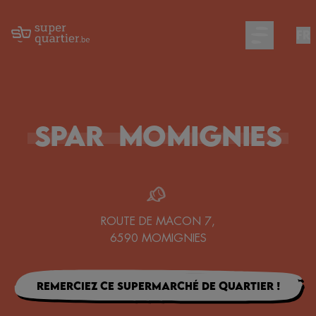
FR
Open main m
Spar
Momignies
ROUTE DE MACON 7
,
6590
MOMIGNIES
Remerciez ce supermarché de quartier !