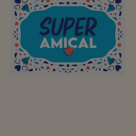
Aan mijn favoriete
buurtsuper om mijn
bezoek aan jullie winkel
op te vrolijken met een
brede glimlach!