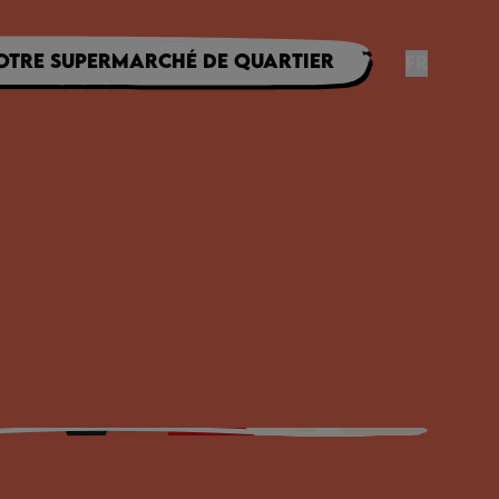
otre supermarché de quartier
FR