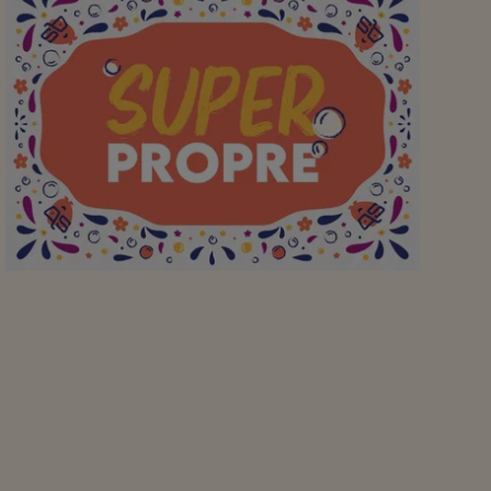
Super vriendelijke
mensen zijn ook
superbehulpzaam,
bedankt team Spar