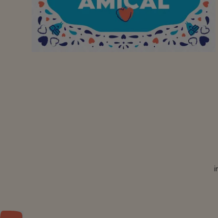
Aan mijn favoriete
buurtsuper om mijn
bezoek aan jullie winkel
op te vrolijken met een
brede glimlach!
Bedankt!
i