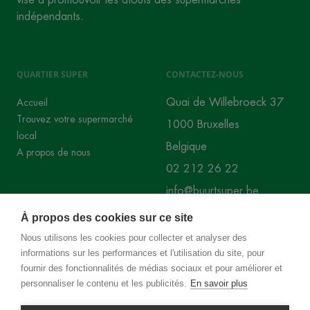
indépendants.
QUARTIER SUPER
CONTACTEZ-NOUS
Quai de Willebroeck 37
Accueil
Trouvez votre supermarché
1000 Bruxelles
local
Belgique
A propos de nous
02 212 26 22
info@buurtsuper.be
À propos des cookies sur ce site
RÉSEAUX SOCIAUX
Nous utilisons les cookies pour collecter et analyser des
informations sur les performances et l'utilisation du site, pour
Instagram
Facebook
fournir des fonctionnalités de médias sociaux et pour améliorer et
personnaliser le contenu et les publicités.
En savoir plus