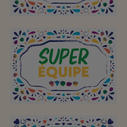
Aan het hele team om
van jullie buurtsuper zo
een geweldige plek te
maken. Bedankt! Doe zo
verder!