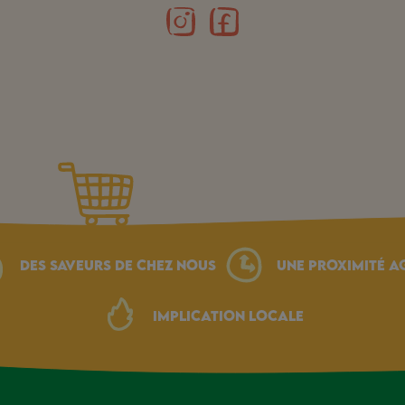
Des saveurs de chez nous
une proximité a
Implication locale