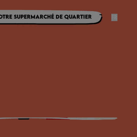
otre supermarché de quartier
FR