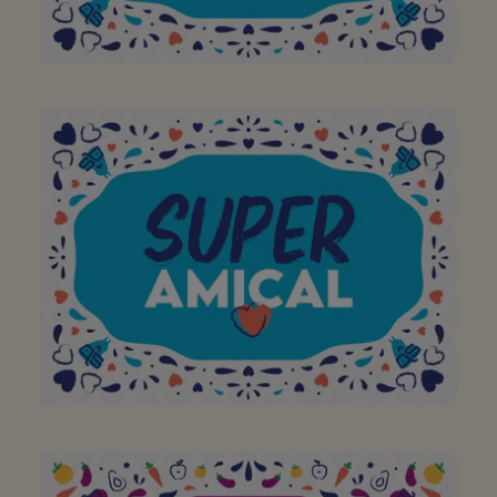
behulpzaam!!!
Dankjewel voor de hulp
Chris , toen ik sukkelend
met mijn krukken in de
winkel stond en je me
direct kwam helpen en
mee tot aan de auto
ging om mijn
boodschappen op de
achterbank te zetten!!!
Super dankbaar voor dit
gebaar!!😊 grijs Ruth
Saelen