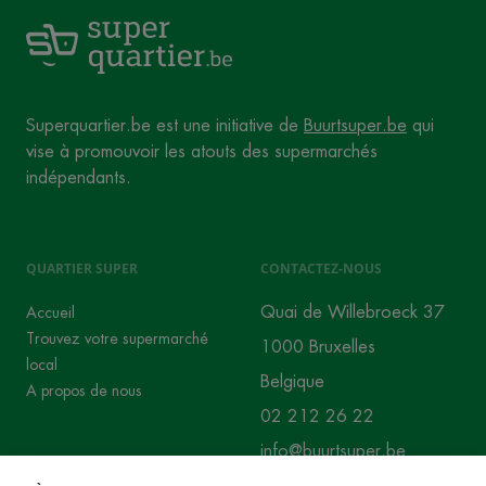
Superquartier.be est une initiative de
Buurtsuper.be
qui
vise à promouvoir les atouts des supermarchés
indépendants.
QUARTIER SUPER
CONTACTEZ-NOUS
Quai de Willebroeck 37
Accueil
Trouvez votre supermarché
1000 Bruxelles
local
Belgique
A propos de nous
02 212 26 22
info@buurtsuper.be