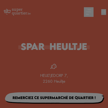
FR
Open main m
Spar
Heultje
HEULTJEDORP 7
,
2260
Heultje
Remerciez ce supermarché de quartier !