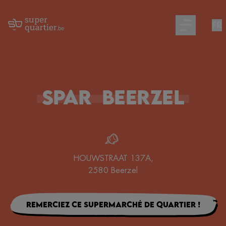
FR
Open main m
Spar
Beerzel
HOUWSTRAAT 137A
,
2580
Beerzel
Remerciez ce supermarché de quartier !