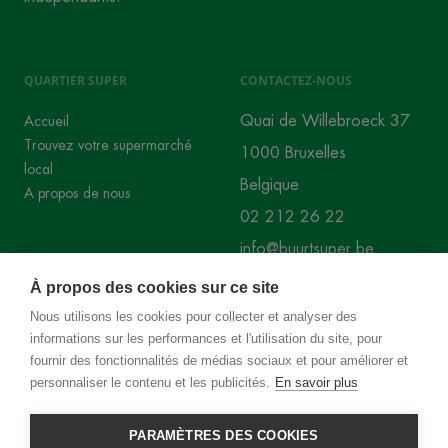
QUARTIER SUPER
CONTACTEZ-NOUS
Quai de Willebroeck 37
Accueil
Trouvez votre supermarché
1000 Bruxelles
local
Belgique
A propos de nous
02 212 26 22
info@buurtsuper.be
À propos des cookies sur ce site
RÉSEAUX SOCIAUX
Nous utilisons les cookies pour collecter et analyser des
informations sur les performances et l'utilisation du site, pour
Instagram
Facebook
fournir des fonctionnalités de médias sociaux et pour améliorer et
personnaliser le contenu et les publicités.
En savoir plus
PARAMÈTRES DES COOKIES