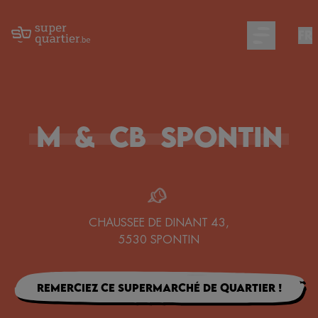
FR
Open main m
M
&
CB
Spontin
CHAUSSEE DE DINANT 43
,
5530
SPONTIN
Remerciez ce supermarché de quartier !