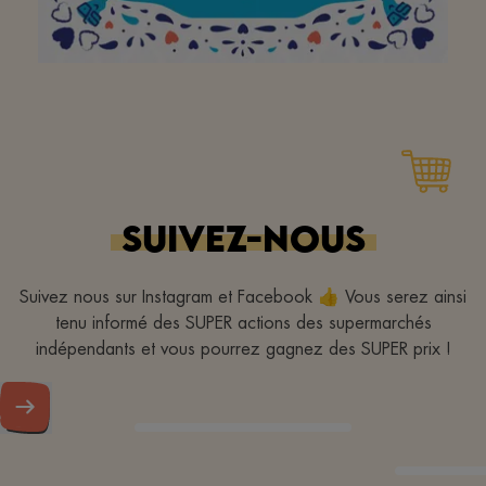
À mon supermarché de
quartier préféré pour
avoir égayé ma visite
dans votre magasin
SUIVEZ-NOUS
avec un large sourire !
Merci!
Suivez nous sur Instagram et Facebook 👍 Vous serez ainsi
tenu informé des SUPER actions des supermarchés
indépendants et vous pourrez gagnez des SUPER prix !