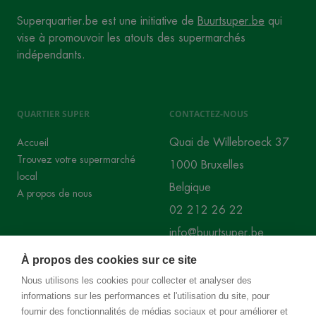
Superquartier.be est une initiative de
Buurtsuper.be
qui
vise à promouvoir les atouts des supermarchés
indépendants.
QUARTIER SUPER
CONTACTEZ-NOUS
Quai de Willebroeck 37
Accueil
Trouvez votre supermarché
1000 Bruxelles
local
Belgique
A propos de nous
02 212 26 22
info@buurtsuper.be
À propos des cookies sur ce site
RÉSEAUX SOCIAUX
Nous utilisons les cookies pour collecter et analyser des
informations sur les performances et l'utilisation du site, pour
Instagram
Facebook
fournir des fonctionnalités de médias sociaux et pour améliorer et