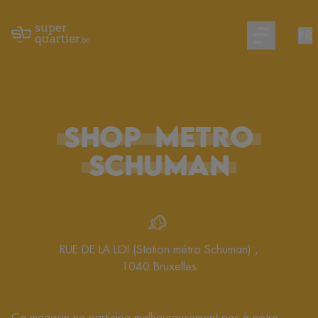
FR
Open main m
SHOP
METRO
SCHUMAN
RUE DE LA LOI (Station métro Schuman)
,
1040
Bruxelles
Ce magasin ne participe malheureusement pas à notre