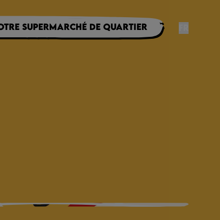
otre supermarché de quartier
FR