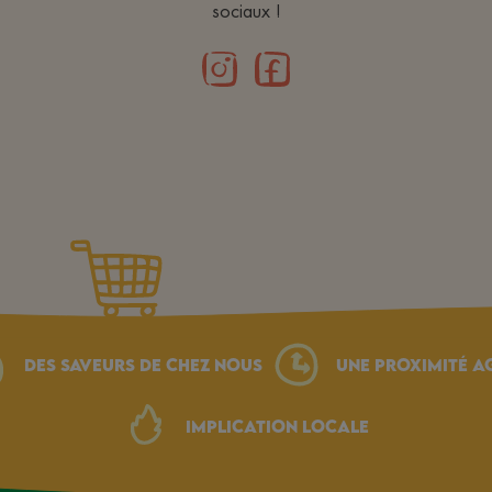
sociaux !
Des saveurs de chez nous
une proximité a
Implication locale