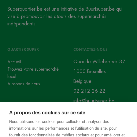
Superquartier.be est une initiative de
Buurtsuper.be
qui
vise à promouvoir les atouts des supermarchés
indépendants.
QUARTIER SUPER
CONTACTEZ-NOUS
Quai de Willebroeck 37
Accueil
Trouvez votre supermarché
1000 Bruxelles
local
Belgique
A propos de nous
02 212 26 22
info@buurtsuper.be
À propos des cookies sur ce site
RÉSEAUX SOCIAUX
Nous utilisons les cookies pour collecter et analyser des
informations sur les performances et l'utilisation du site, pour
Instagram
Facebook
fournir des fonctionnalités de médias sociaux et pour améliorer et