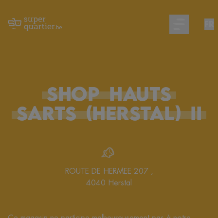
FR
Open main m
SHOP
HAUTS
SARTS
(Herstal)
II
ROUTE DE HERMEE 207
,
4040
Herstal
Ce magasin ne participe malheureusement pas à notre