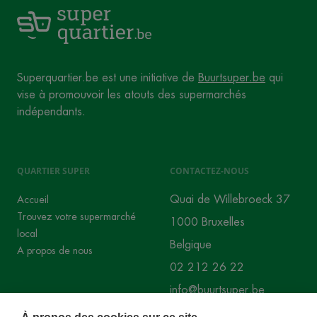
Superquartier.be est une initiative de
Buurtsuper.be
qui
vise à promouvoir les atouts des supermarchés
indépendants.
QUARTIER SUPER
CONTACTEZ-NOUS
Quai de Willebroeck 37
Accueil
Trouvez votre supermarché
1000 Bruxelles
local
Belgique
A propos de nous
02 212 26 22
info@buurtsuper.be