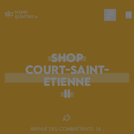
FR
Open main m
SHOP
COURT-SAINT-
ETIENNE
II
AVENUE DES COMBATTANTS 14
,