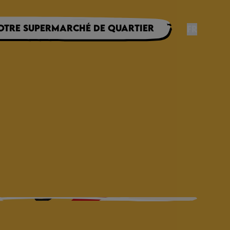
otre supermarché de quartier
FR