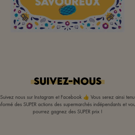
Aan mijn favoriete
buurtsuper om elke dag
een breed assortiment
SUIVEZ-NOUS
(lokale) lekkernijen aan
te bieden! Bedankt!
Suivez nous sur Instagram et Facebook 👍 Vous serez ainsi tenu
nformé des SUPER actions des supermarchés indépendants et vo
pourrez gagnez des SUPER prix !