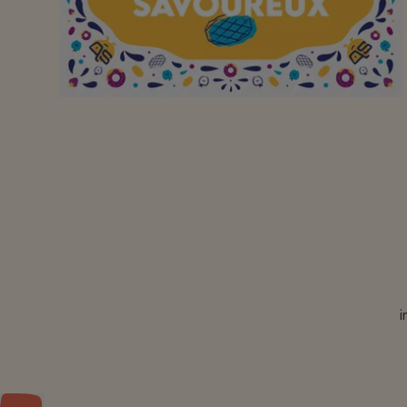
doen! Bedankt!
Lekkere koekjes
i