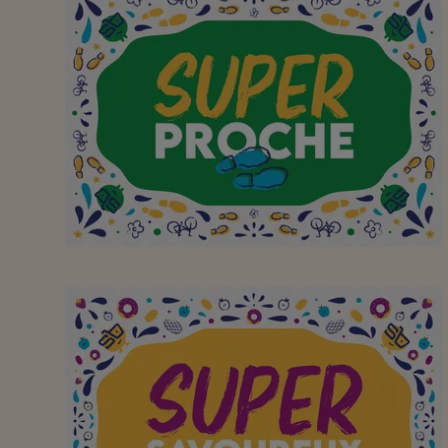
Aan mijn favoriete
buurtsuper waar ik met
plezier, en met de fiets
of te voet,
boodschappen kan gaan