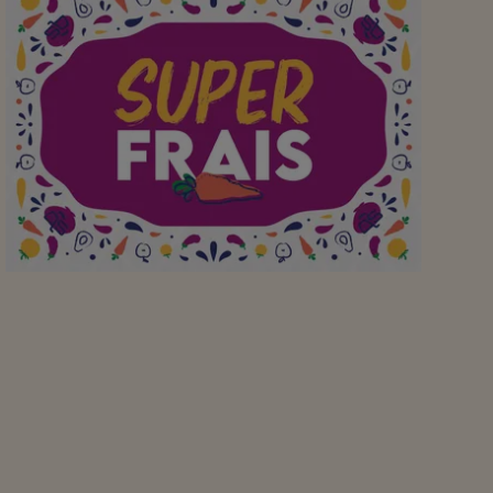
Aan mijn favoriete
buurtsuper waar ik
dagelijks verse
producten scoor om een
heerlijke maaltijd te