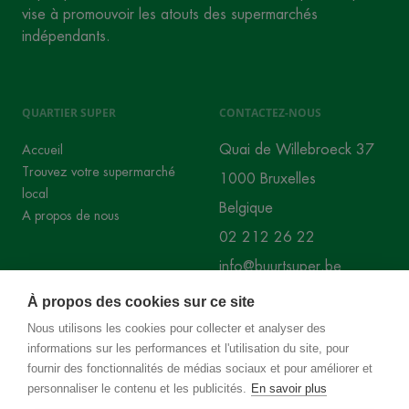
vise à promouvoir les atouts des supermarchés
indépendants.
QUARTIER SUPER
CONTACTEZ-NOUS
Quai de Willebroeck 37
Accueil
Trouvez votre supermarché
1000 Bruxelles
local
Belgique
A propos de nous
02 212 26 22
info@buurtsuper.be
À propos des cookies sur ce site
RÉSEAUX SOCIAUX
Nous utilisons les cookies pour collecter et analyser des
informations sur les performances et l'utilisation du site, pour
Instagram
Facebook
fournir des fonctionnalités de médias sociaux et pour améliorer et
personnaliser le contenu et les publicités.
En savoir plus