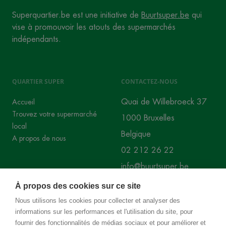
Superquartier.be est une initiative de
Buurtsuper.be
qui
vise à promouvoir les atouts des supermarchés
indépendants.
QUARTIER SUPER
CONTACTEZ-NOUS
Quai de Willebroeck 37
Accueil
Trouvez votre supermarché
1000 Bruxelles
local
Belgique
A propos de nous
02 212 26 22
info@buurtsuper.be
À propos des cookies sur ce site
RÉSEAUX SOCIAUX
Nous utilisons les cookies pour collecter et analyser des
informations sur les performances et l'utilisation du site, pour
Instagram
Facebook
fournir des fonctionnalités de médias sociaux et pour améliorer et