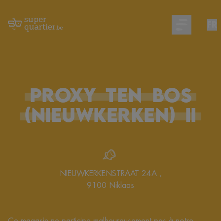
FR
Open main m
PROXY
TEN
BOS
(Nieuwkerken)
II
NIEUWKERKENSTRAAT 24A
,
9100
Niklaas
Ce magasin ne participe malheureusement pas à notre