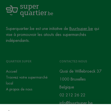
Superquartier.be est une initiative de
Buurtsuper.be
qui
vise à promouvoir les atouts des supermarchés
indépendants.
QUARTIER SUPER
CONTACTEZ-NOUS
Quai de Willebroeck 37
Accueil
Trouvez votre supermarché
1000 Bruxelles
local
Belgique
A propos de nous
02 212 26 22
info@buurtsuper.be