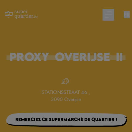
FR
Open main m
PROXY
OVERIJSE
II
STATIONSSTRAAT 46
,
3090
Overijse
Remerciez ce supermarché de quartier !