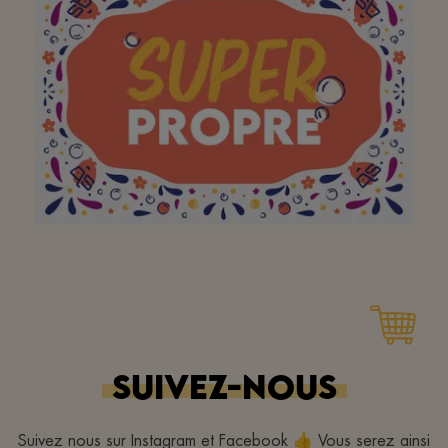
Aan mijn favoriete
buurtsuper
Aan mijn favoriete
buurtsuper om zich
dagelijks in te zetten
SUIVEZ-NOUS
voor een propere
buurt(super)! Bedankt!
Suivez nous sur Instagram et Facebook 👍 Vous serez ainsi