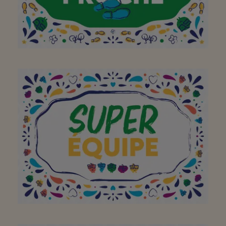
Heerlijk dichtbij, echt
luxe 😁! Ook vaak leuke
promo's !