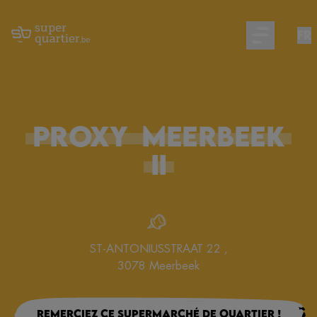
FR
Open main m
PROXY
MEERBEEK
II
ST-ANTONIUSSTRAAT 22
,
3078
Meerbeek
Remerciez ce supermarché de quartier !