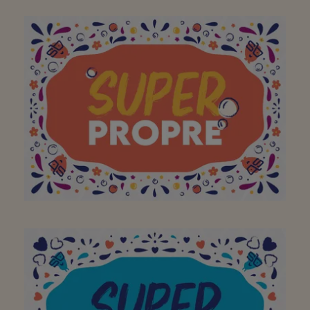
Super dat ik altijd hier
terecht kan!
Aan mijn favoriete
buurtsuper om zich
dagelijks in te zetten