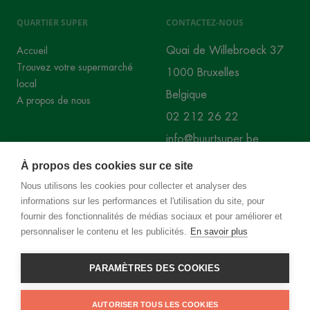
QUARTIER SUPER
CONTACTEZ-NOUS
Quai de Willebroeck 37
Accueil
Trouvez votre supermarché
1000 Bruxelles
local
Belgique
A propos de nous
02 212 26 22
info@buurtsuper.be
À propos des cookies sur ce site
RÉSEAUX SOCIAUX
Nous utilisons les cookies pour collecter et analyser des
informations sur les performances et l'utilisation du site, pour
Instagram
Facebook
fournir des fonctionnalités de médias sociaux et pour améliorer et
personnaliser le contenu et les publicités.
En savoir plus
PARAMÈTRES DES COOKIES
©
2026
Superbuurt
AUTORISER TOUS LES COOKIES