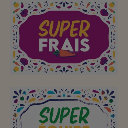
Prima service, echt
klantvriendelijk
Super keuze van
producten en verser dan
elders