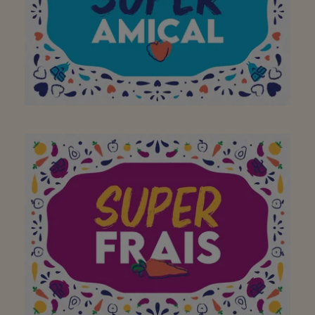
voor een propere
buurt(super)! Bedankt!
Behulpzaam en
vriendelijk personeel!!