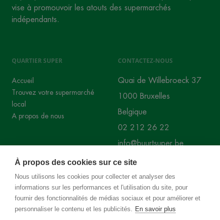
vise à promouvoir les atouts des supermarchés
indépendants.
QUARTIER SUPER
CONTACTEZ-NOUS
Quai de Willebroeck 37
Accueil
Trouvez votre supermarché
1000 Bruxelles
local
Belgique
A propos de nous
02 212 26 22
info@buurtsuper.be
À propos des cookies sur ce site
RÉSEAUX SOCIAUX
Nous utilisons les cookies pour collecter et analyser des
informations sur les performances et l'utilisation du site, pour
Instagram
Facebook
fournir des fonctionnalités de médias sociaux et pour améliorer et
personnaliser le contenu et les publicités.
En savoir plus