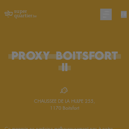
FR
Open main m
PROXY
BOITSFORT
II
CHAUSSEE DE LA HULPE 255
,
1170
Boitsfort
Ce magasin ne participe malheureusement pas à notre