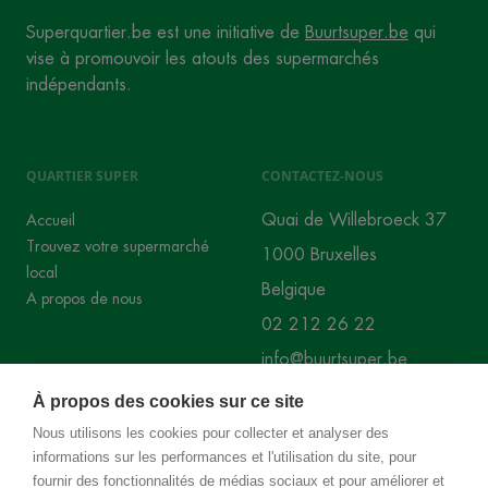
Superquartier.be est une initiative de
Buurtsuper.be
qui
vise à promouvoir les atouts des supermarchés
indépendants.
QUARTIER SUPER
CONTACTEZ-NOUS
Quai de Willebroeck 37
Accueil
Trouvez votre supermarché
1000 Bruxelles
local
Belgique
A propos de nous
02 212 26 22
info@buurtsuper.be
À propos des cookies sur ce site
RÉSEAUX SOCIAUX
Nous utilisons les cookies pour collecter et analyser des
informations sur les performances et l'utilisation du site, pour
Instagram
Facebook
fournir des fonctionnalités de médias sociaux et pour améliorer et