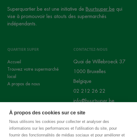
Superquartier.be est une initiative de
Buurtsuper.be
qui
vise à promouvoir les atouts des supermarchés
indépendants.
QUARTIER SUPER
CONTACTEZ-NOUS
Quai de Willebroeck 37
Accueil
Trouvez votre supermarché
1000 Bruxelles
local
Belgique
A propos de nous
02 212 26 22
info@buurtsuper.be
À propos des cookies sur ce site
RÉSEAUX SOCIAUX
Nous utilisons les cookies pour collecter et analyser des
informations sur les performances et l'utilisation du site, pour
Instagram
Facebook
fournir des fonctionnalités de médias sociaux et pour améliorer et