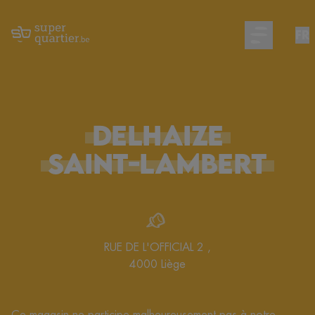
FR
Open main m
DELHAIZE
SAINT-LAMBERT
RUE DE L'OFFICIAL 2
,
4000
Liège
Ce magasin ne participe malheureusement pas à notre