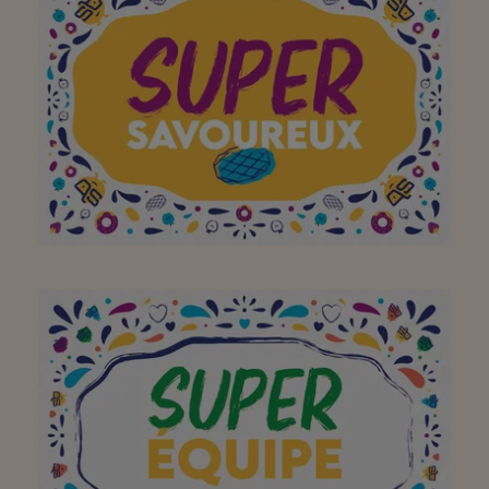
Topteam!!!
Bedankt voor de
superlekkere verstoog!
Wij starten ons weekend
altijd met de beste
charcuterie!