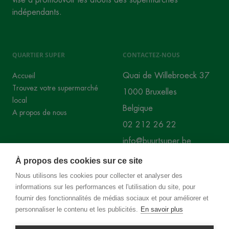
indépendants.
QUARTIER SUPER
CONTACTEZ-NOUS
Quai de Willebroeck 37
Accueil
Trouvez votre supermarché
1000 Bruxelles
local
Belgique
A propos de nous
02 212 26 22
info@buurtsuper.be
À propos des cookies sur ce site
RÉSEAUX SOCIAUX
Nous utilisons les cookies pour collecter et analyser des
informations sur les performances et l'utilisation du site, pour
Instagram
Facebook
fournir des fonctionnalités de médias sociaux et pour améliorer et
personnaliser le contenu et les publicités.
En savoir plus