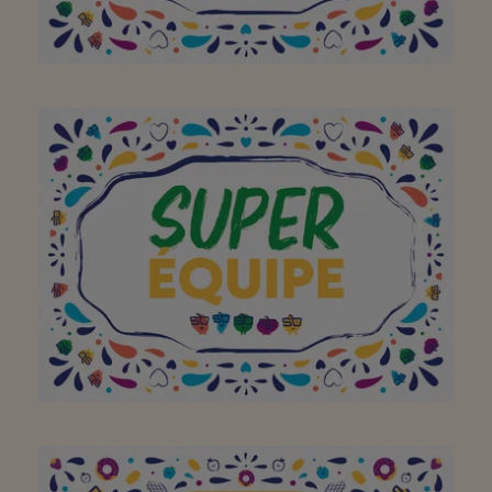
Aan het hele team om
van jullie buurtsuper zo
een geweldige plek te
maken. Bedankt! Doe zo
verder!