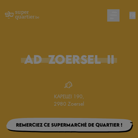
FR
Open main m
AD
ZOERSEL
II
KAPELLEI 190
,
2980
Zoersel
Remerciez ce supermarché de quartier !