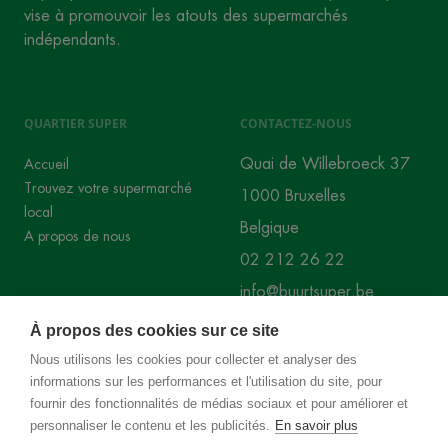
vise à promouvoir les atouts des supermarchés
indépendants.
QUARTIER SUPER
CONTACTEZ-NOUS
Quai de Willebroeck 37
Accueil
Trouvez votre supermarché
1000 Bruxelles
local
Belgique
A propos de nous
02 212 26 22
info@buurtsuper.be
À propos des cookies sur ce site
RÉSEAUX SOCIAUX
Nous utilisons les cookies pour collecter et analyser des
informations sur les performances et l'utilisation du site, pour
Instagram
Facebook
fournir des fonctionnalités de médias sociaux et pour améliorer et
personnaliser le contenu et les publicités.
En savoir plus