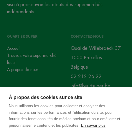
vise à promouvoir les atouts des supermarchés
indépendants.
QUARTIER SUPER
CONTACTEZ-NOUS
Quai de Willebroeck 37
Accueil
Trouvez votre supermarché
1000 Bruxelles
local
Belgique
A propos de nous
02 212 26 22
info@buurtsuper.be
À propos des cookies sur ce site
RÉSEAUX SOCIAUX
Nous utilisons les cookies pour collecter et analyser des
informations sur les performances et l'utilisation du site, pour
Instagram
Facebook
fournir des fonctionnalités de médias sociaux et pour améliorer et
personnaliser le contenu et les publicités.
En savoir plus