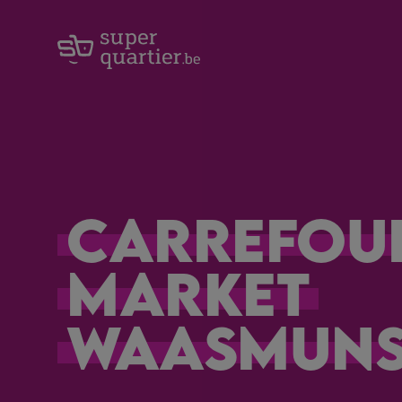
Carrefou
Market
Waasmuns