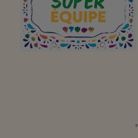
maken. Bedankt! Doe zo
verder!
Aan het hard werkend
team dat probeert alle
problemen op te lossen .
Hoe groot of hoe klein
ook. Doe zo verder.
i