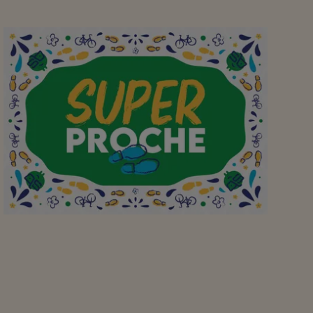
Aan mijn favoriete
buurtsuper waar ik met
plezier, en met de fiets