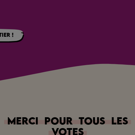
ier !
Merci
pour
tous
les
votes