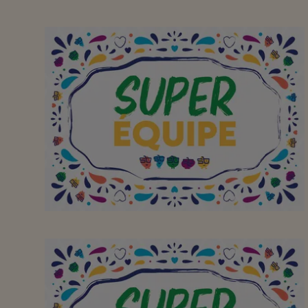
Aan het hele team om
van jullie buurtsuper zo
een geweldige plek te