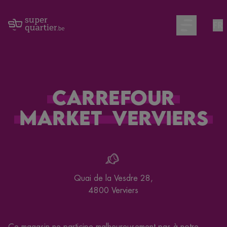
FR
Open main m
Carrefour
Market
Verviers
Quai de la Vesdre 28
,
4800
Verviers
Ce magasin ne participe malheureusement pas à notre