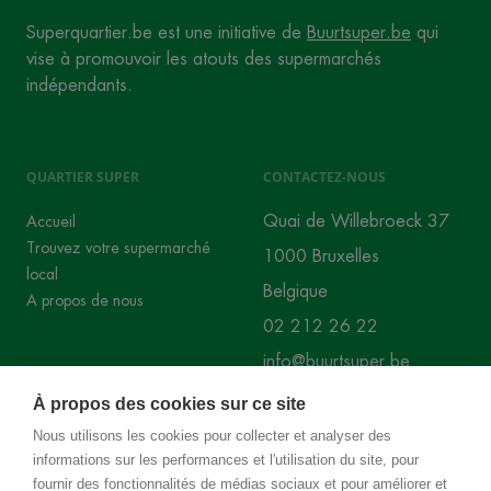
Superquartier.be est une initiative de
Buurtsuper.be
qui
vise à promouvoir les atouts des supermarchés
indépendants.
QUARTIER SUPER
CONTACTEZ-NOUS
Quai de Willebroeck 37
Accueil
Trouvez votre supermarché
1000 Bruxelles
local
Belgique
A propos de nous
02 212 26 22
info@buurtsuper.be
À propos des cookies sur ce site
RÉSEAUX SOCIAUX
Nous utilisons les cookies pour collecter et analyser des
informations sur les performances et l'utilisation du site, pour
Instagram
Facebook
fournir des fonctionnalités de médias sociaux et pour améliorer et