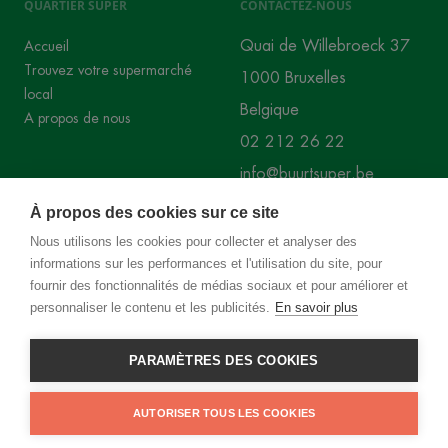
QUARTIER SUPER
CONTACTEZ-NOUS
Quai de Willebroeck 37
Accueil
Trouvez votre supermarché
1000 Bruxelles
local
Belgique
A propos de nous
02 212 26 22
info@buurtsuper.be
À propos des cookies sur ce site
RÉSEAUX SOCIAUX
Nous utilisons les cookies pour collecter et analyser des
informations sur les performances et l'utilisation du site, pour
Instagram
Facebook
fournir des fonctionnalités de médias sociaux et pour améliorer et
personnaliser le contenu et les publicités.
En savoir plus
PARAMÈTRES DES COOKIES
©
2026
Superbuurt
AUTORISER TOUS LES COOKIES
Privacy policy
Cookie policy
Website by
Codeurs