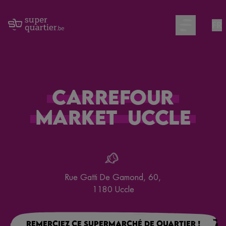
FR
Open main m
Carrefour
Market
Uccle
Rue Gatti De Gamond, 60
,
1180
Uccle
Remerciez ce supermarché de quartier !