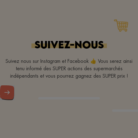
À mon supermarché de
quartier préféré pour un
engagement quotidien
SUIVEZ-NOUS
pour un (super)quartier
propre ! Merci!
Suivez nous sur Instagram et Facebook 👍 Vous serez ainsi
tenu informé des SUPER actions des supermarchés
indépendants et vous pourrez gagnez des SUPER prix !