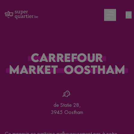
FR
Open main m
Carrefour
Market
Oostham
de Statie 28
,
3945
Oostham
Ce magasin ne participe malheureusement pas à notre