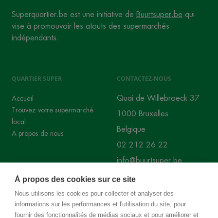
Superquartier.be est une initiative de
Buurtsuper.be
qui
vise à promouvoir les atouts des supermarchés
indépendants.
QUARTIER SUPER
CONTACTEZ-NOUS
Quai de Willebroeck 37
Accueil
Trouvez votre supermarché
1000 Bruxelles
local
Belgique
A propos de nous
02 212 26 22
info@buurtsuper.be
À propos des cookies sur ce site
RÉSEAUX SOCIAUX
Nous utilisons les cookies pour collecter et analyser des
informations sur les performances et l'utilisation du site, pour
Instagram
Facebook
fournir des fonctionnalités de médias sociaux et pour améliorer et