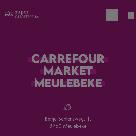
FR
Open main m
Carrefour
Market
Meulebeke
Bertje Santensweg, 1
,
8760
Meulebeke