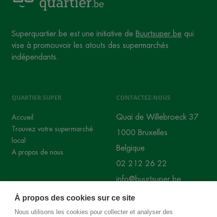
Superquartier.be est une initiative de
Buurtsuper.be
qui
vise à promouvoir les atouts des supermarchés
indépendants.
QUARTIER SUPER
CONTACTEZ-NOUS
Quai de Willebroeck 37
Accueil
Trouvez votre supermarché
1000 Bruxelles
local
Belgique
A propos de nous
02 212 26 22
info@buurtsuper.be
À propos des cookies sur ce site
RÉSEAUX SOCIAUX
Nous utilisons les cookies pour collecter et analyser des