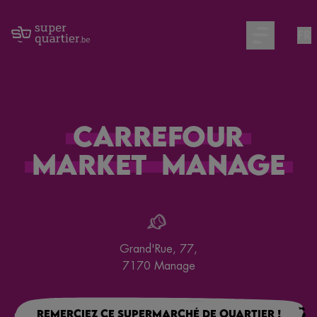
FR
Open main m
Carrefour
Market
Manage
Grand'Rue, 77
,
7170
Manage
Remerciez ce supermarché de quartier !