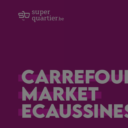
Carrefou
Market
Ecaussine