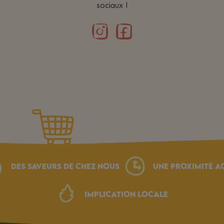
sociaux !
Des saveurs de chez nous
une proximité a
Implication locale