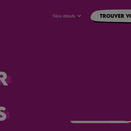
Nos atouts
Trouver v
r
s