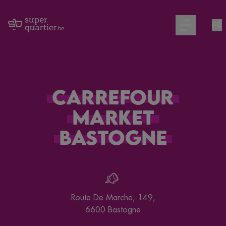
FR
Open main m
Carrefour
Market
Bastogne
Route De Marche, 149
,
6600
Bastogne