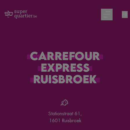
FR
Open main m
Carrefour
Express
Ruisbroek
Stationstraat 61
,
1601
Ruisbroek