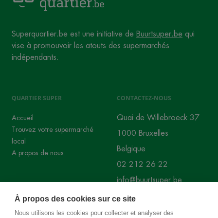
Superquartier.be est une initiative de
Buurtsuper.be
qui
vise à promouvoir les atouts des supermarchés
indépendants.
QUARTIER SUPER
CONTACTEZ-NOUS
Quai de Willebroeck 37
Accueil
Trouvez votre supermarché
1000 Bruxelles
local
Belgique
A propos de nous
02 212 26 22
info@buurtsuper.be
À propos des cookies sur ce site
RÉSEAUX SOCIAUX
Nous utilisons les cookies pour collecter et analyser des