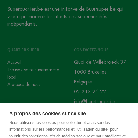
Superquartier.be est une initiative de
Buurtsuper.be
qui
vise à promouvoir les atouts des supermarchés
indépendants.
QUARTIER SUPER
CONTACTEZ-NOUS
Quai de Willebroeck 37
Accueil
Trouvez votre supermarché
1000 Bruxelles
local
Belgique
A propos de nous
02 212 26 22
info@buurtsuper.be
À propos des cookies sur ce site
RÉSEAUX SOCIAUX
Nous utilisons les cookies pour collecter et analyser des
informations sur les performances et l'utilisation du site, pour
Instagram
Facebook
fournir des fonctionnalités de médias sociaux et pour améliorer et