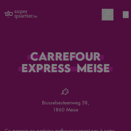
FR
Open main m
Carrefour
Express
Meise
Brusselsesteenweg 58
,
1860
Meise
Ce magasin ne participe malheureusement pas à notre