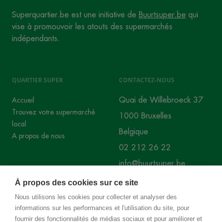
Superquartier.be est une initiative de
Buurtsuper.be
qui
vise à promouvoir les atouts des supermarchés
indépendants.
QUARTIER SUPER
CONTACTEZ-NOUS
Quai de Willebroeck 37
Accueil
Trouvez votre supermarché
1000 Bruxelles
local
Belgique
A propos de nous
02 212 26 22
info@buurtsuper.be
À propos des cookies sur ce site
RÉSEAUX SOCIAUX
Nous utilisons les cookies pour collecter et analyser des
informations sur les performances et l'utilisation du site, pour
Instagram
Facebook
fournir des fonctionnalités de médias sociaux et pour améliorer et