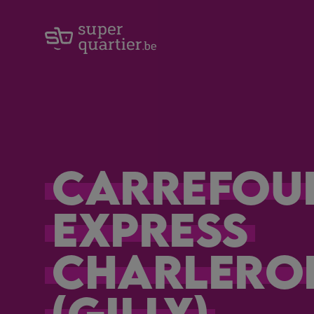
Carrefou
Express
Charlero
(Gilly)