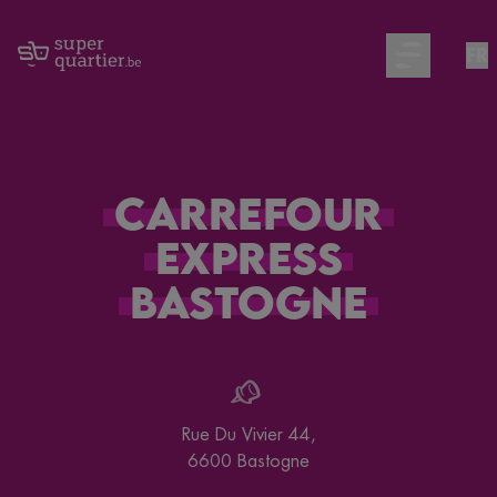
FR
Open main m
Carrefour
Express
Bastogne
Rue Du Vivier 44
,
6600
Bastogne