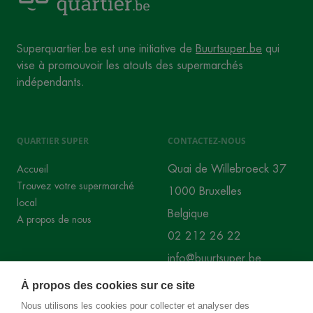
Superquartier.be est une initiative de
Buurtsuper.be
qui
vise à promouvoir les atouts des supermarchés
indépendants.
QUARTIER SUPER
CONTACTEZ-NOUS
Quai de Willebroeck 37
Accueil
Trouvez votre supermarché
1000 Bruxelles
local
Belgique
A propos de nous
02 212 26 22
info@buurtsuper.be
À propos des cookies sur ce site
RÉSEAUX SOCIAUX
Nous utilisons les cookies pour collecter et analyser des