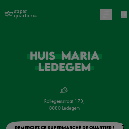
FR
Open main m
Huis
Maria
Ledegem
Rollegemstraat 173
,
8880
Ledegem
Remerciez ce supermarché de quartier !