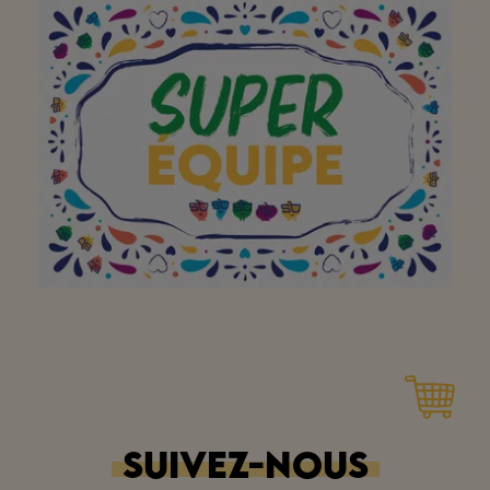
Bedannt,jullie zijn
vriendelijk en heel
behulpzaam voor de
klanten
Merci Huis Maria
SUIVEZ-NOUS