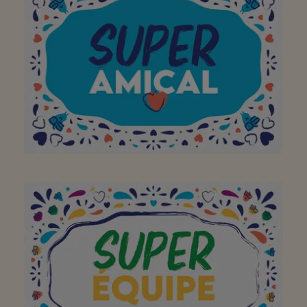
Fijne winkel met top
personeel en top
producten!!
Aan mijn favoriete
buurtsuper om mijn
bezoek aan jullie winkel
op te vrolijken met een
brede glimlach!
Bedankt!