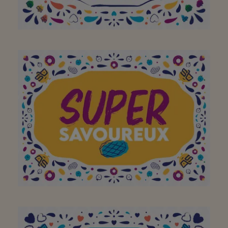
Aan het hele team om
van jullie buurtsuper zo
een geweldige plek te
maken. Bedankt! Doe zo
verder!