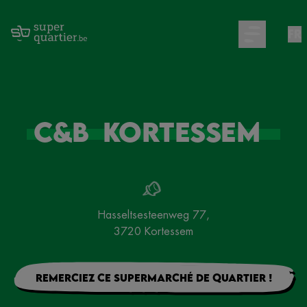
FR
Open main m
C&B
Kortessem
Hasseltsesteenweg 77
,
3720
Kortessem
Remerciez ce supermarché de quartier !